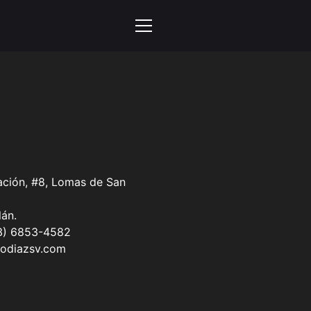
ación, #8, Lomas de San
án.
3) 6853-4582
podiazsv.com