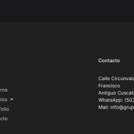
Contacto
Calle Circunval
Francisco
ros
Antiguo Cuscatl
cios
WhatsApp: (50
Mail: info@gru
folio
cto